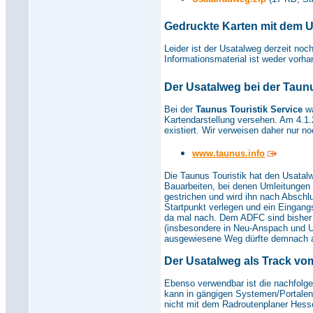
Gedruckte Karten mit dem 
Leider ist der Usatalweg derzeit noc
Informationsmaterial ist weder vorha
Der Usatalweg bei der Taunu
Bei der
Taunus Touristik Service
wa
Kartendarstellung versehen. Am 4.1.
existiert. Wir verweisen daher nur no
www.taunus.info
Die Taunus Touristik hat den Usata
Bauarbeiten, bei denen Umleitungen
gestrichen und wird ihn nach Absch
Startpunkt verlegen und ein Eingangs
da mal nach. Dem ADFC sind bishe
(insbesondere in Neu-Anspach und U
ausgewiesene Weg dürfte demnach a
Der Usatalweg als Track v
Ebenso verwendbar ist die nachfolg
kann in gängigen Systemen/Portalen
nicht mit dem Radroutenplaner Hessen