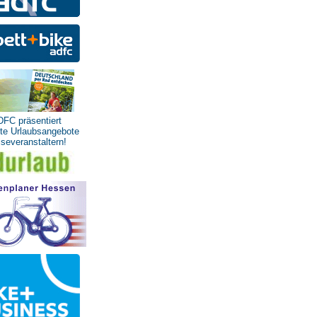
DFC präsentiert
te Urlaubsangebote
severanstaltern!