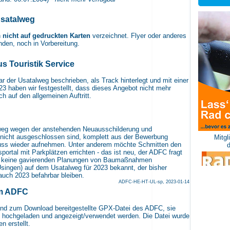
Usatalweg
h
nicht auf gedruckten Karten
verzeichnet. Flyer oder anderes
nden, noch in Vorbereitung.
s Touristik Service
r der Usatalweg beschrieben, als Track hinterlegt und mit einer
23 haben wir festgestellt, dass dieses Angebot nicht mehr
ch auf den allgemeinen Auftritt.
lweg wegen der anstehenden Neuausschilderung
und
 nicht ausgeschlossen sind, komplett aus der Bewerbung
Mitgl
luss wieder aufnehmen. Unter anderem möchte Schmitten den
portal mit Parkplätzen errichten - das ist neu, der ADFC fragt
r keine gavierenden Planungen von Baumaßnahmen
singen) auf dem Usatalweg für 2023 bekannt, der bisher
uch 2023 befahrbar bleiben.
ADFC-HE-HT-UL-sp, 2023-01-14
om ADFC
end zum Download bereitgestellte GPX-Datei des ADFC, sie
 hochgeladen und angezeigt/verwendet werden. Die Datei wurde
 erstellt.