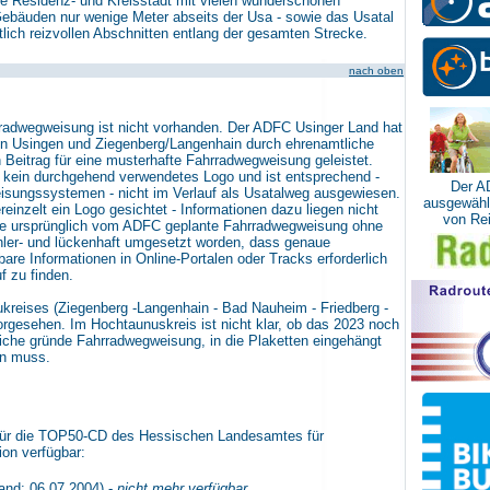
ge Residenz- und Kreisstadt mit vielen wunderschönen
ebäuden nur wenige Meter abseits der Usa - sowie das Usatal
lich reizvollen Abschnitten entlang der gesamten Strecke.
nach oben
radwegweisung ist nicht vorhanden. Der ADFC Usinger Land hat
hen Usingen und Ziegenberg/Langenhain durch ehrenamtliche
 Beitrag für eine musterhafte Fahrradwegweisung geleistet.
h kein durchgehend verwendetes Logo und ist entsprechend -
Der A
sungssystemen - nicht im Verlauf als Usatalweg ausgewiesen.
ausgewähl
inzelt ein Logo gesichtet - Informationen dazu liegen nicht
von Rei
die ursprünglich vom ADFC geplante Fahrradwegweisung ohne
ehler- und lückenhaft umgesetzt worden, dass genaue
are Informationen in Online-Portalen oder Tracks erforderlich
f zu finden.
ukreises (Ziegenberg -Langenhain - Bad Nauheim - Friedberg -
rgesehen. Im Hochtaunuskreis ist nicht klar, ob das 2023 noch
rliche gründe Fahrradwegweisung, in die Plaketten eingehängt
en muss.
 für die TOP50-CD des Hessischen Landesamtes für
on verfügbar
:
and: 06.07.2004) -
nicht mehr verfügbar