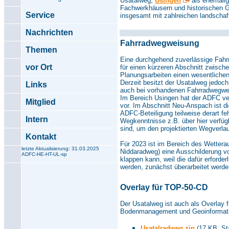
Usatalweg,
Usingen
als ehemali
Fachwerkhäusern und historischen G
Service
insgesamt mit zahlreichen landschaft
Nachrichten
Fahrradwegweisung
Themen
Eine durchgehend zuverlässige Fahr
vor Ort
für einen kürzeren Abschnitt zwisc
Planungsarbeiten einen wesentlichen
Derzeit besitzt der Usatalweg jedoc
Links
auch bei vorhandenen Fahrradwegwei
Im Bereich Usingen hat der ADFC vere
Mitglied
vor. Im Abschnitt Neu-Anspach ist 
ADFC-Beteiligung teilweise derart f
Intern
Wegkenntnisse z.B. über hier verfügb
sind, um den projektierten Wegverlau
Kontakt
Für 2023 ist im Bereich des Wettera
letzte Aktualisierung: 31.03.2025
Niddaradweg) eine Ausschilderung vo
ADFC-HE-HT-UL-sp
klappen kann, weil die dafür erforde
werden, zunächst überarbeitet werd
Overlay für TOP-50-CD
Der Usatalweg ist auch als Overlay
Bodenmanagement und Geoinformati
Usatalradweg.zip
(17 KB, St