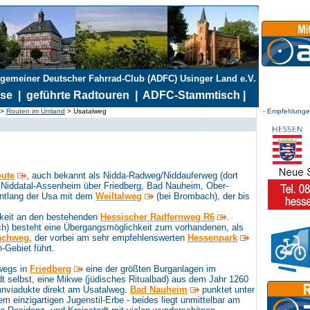
lgemeiner Deutscher Fahrrad-Club (ADFC) Usinger Land e.V.
.
sse
|
geführte Radtouren
|
ADFC-Stammtisch
|
>
Routen im Umland
> Usatalweg
- Empfehlunge
oute
, auch bekannt als Nidda-Radweg/Niddauferweg (dort
Niddatal-Assenheim über Friedberg, Bad Nauheim, Ober-
ntlang der Usa mit dem
Weiltalweg
(bei Brombach), der bis
hkeit an den bestehenden
Hessischer Radfernweg R6
.
ch) besteht eine Übergangsmöglichkeit zum vorhandenen, als
achweg
, der vorbei am sehr empfehlenswerten
Hessenpark
-Gebiet führt.
wegs in
Friedberg
eine der größten Burganlagen im
t selbst, eine Mikwe (jüdisches Ritualbad) aus dem Jahr 1260
nviadukte direkt am Usatalweg.
Bad Nauheim
punktet unter
 einzigartigen Jugenstil-Erbe - beides liegt unmittelbar am