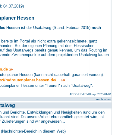
: 04.07.2019)
nplaner Hessen
des Hessen
ist der Usatalweg
(Stand: Februar 2015)
noch
 bereits im Portal als nicht extra gekennzeichnete, ganz
rhanden. Bei der eigenen Planung mit dem Hessischen
uf des Usatalwegs bereits genau kennen, um das Routing im
tzende Zwischenpunkte auf dem projektierten Usatalweg laufen
n.de
tenplaner Hessen (kann nicht dauerhaft garantiert werden):
s://radroutenplaner.hessen.de/...
routenplaner Hessen unter "Touren" nach "Usatalweg".
ADFC-HE-HT-UL-sp, 2023-01-04
nach oben
talweg
en und Berichte, Entwicklungen und Neuigkeiten rund um den
nnt sind. Da unsere Arbeit ehrenamtlich geleistet wird, ist
f Zulieferungen sind wir angewiesen...
(Nachrichten-Bereich in diesem Web)