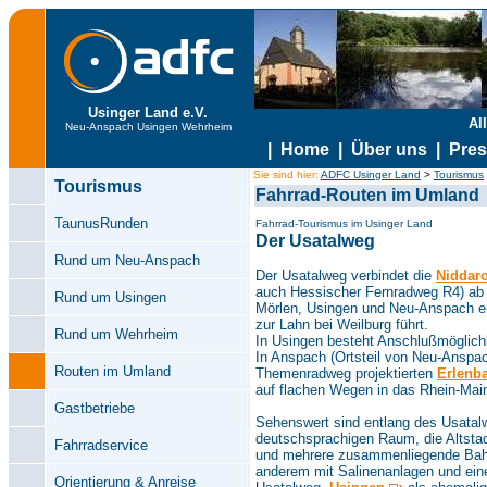
Usinger Land e.V.
Al
Neu-Anspach Usingen Wehrheim
|
Home
|
Über uns
|
Pre
Sie sind hier:
ADFC Usinger Land
>
Tourismus
Tourismus
Fahrrad-Routen im Umland
TaunusRunden
Fahrrad-Tourismus im Usinger Land
Der Usatalweg
Rund um Neu-Anspach
Der Usatalweg verbindet die
Niddar
auch Hessischer Fernradweg R4) ab 
Rund um Usingen
Mörlen, Usingen und Neu-Anspach e
zur Lahn bei Weilburg führt.
Rund um Wehrheim
In Usingen besteht Anschlußmöglic
In Anspach (Ortsteil von Neu-Anspa
Routen im Umland
Themenradweg projektierten
Erlenb
auf flachen Wegen in das Rhein-Main
Gastbetriebe
Sehenswert sind entlang des Usatal
deutschsprachigen Raum, die Altstad
Fahrradservice
und mehrere zusammenliegende Bah
anderem mit Salinenanlagen und einem
Orientierung & Anreise